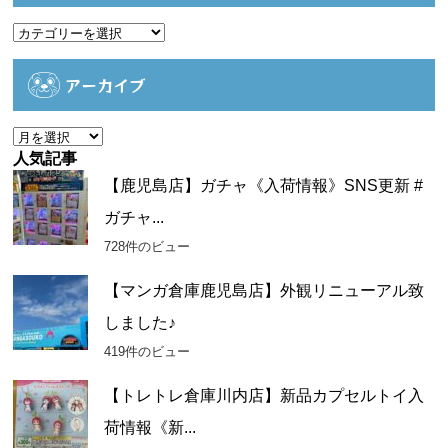
カ
テ
ゴ
アーカイブ
リ
ー
ア
ー
人気記事
カ
【鹿児島店】ガチャ《入荷情報》SNS更新 #
イ
ガチャ...
ブ
728件のビュー
【マンガ倉庫鹿児島店】外観リニューアル致
しました♪
419件のビュー
【トレトレ倉庫川内店】新品カプセルトイ入
荷情報《新...