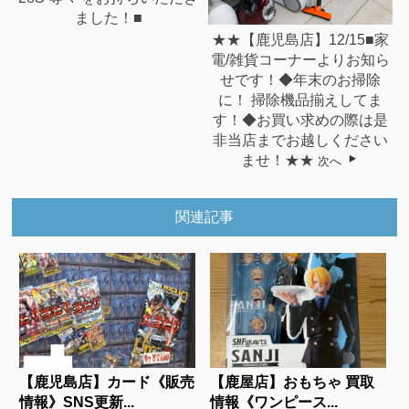
ました！■
★★【鹿児島店】12/15■家
電/雑貨コーナーよりお知ら
せです！◆年末のお掃除
に！ 掃除機品揃えしてま
す！◆お買い求めの際は是
非当店までお越しください
ませ！★★
次へ
関連記事
【鹿児島店】カード《販売
【鹿屋店】おもちゃ 買取
情報》SNS更新...
情報《ワンピース...