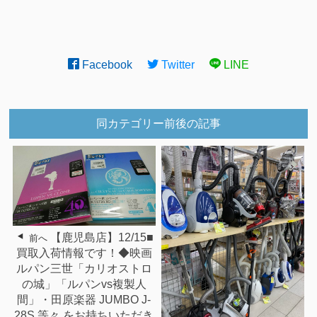
Facebook
Twitter
LINE
同カテゴリー前後の記事
【鹿児島店】12/15■
前へ
買取入荷情報です！◆映画
ルパン三世「カリオストロ
の城」「ルパンvs複製人
間」・田原楽器 JUMBO J‐
28S 等々 をお持ちいただき