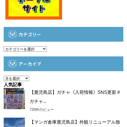
カテゴリー
カ
テ
ゴ
アーカイブ
リ
ー
ア
ー
人気記事
カ
【鹿児島店】ガチャ《入荷情報》SNS更新 #
イ
ガチャ...
ブ
720件のビュー
【マンガ倉庫鹿児島店】外観リニューアル致