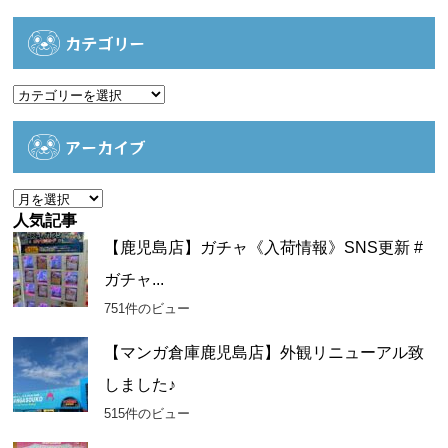
カテゴリー
カ
テ
ゴ
アーカイブ
リ
ー
ア
ー
人気記事
カ
【鹿児島店】ガチャ《入荷情報》SNS更新 #
イ
ガチャ...
ブ
751件のビュー
【マンガ倉庫鹿児島店】外観リニューアル致
しました♪
515件のビュー