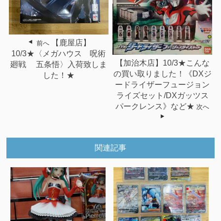
【鹿屋店】
前へ
10/3★〈メガハウス 呪術
【加治木店】10/3★こんな
廻戦 五条悟〉入荷致しま
の買い取りました！《DXジ
した！★
ードライザーフュージョン
ライズセット/DXガッツス
パークレンス》など★
次へ
関連記事