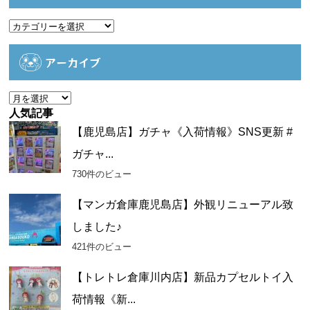
カ
テ
ゴ
アーカイブ
リ
ー
ア
ー
人気記事
カ
【鹿児島店】ガチャ《入荷情報》SNS更新 #
イ
ガチャ...
ブ
730件のビュー
【マンガ倉庫鹿児島店】外観リニューアル致
しました♪
421件のビュー
【トレトレ倉庫川内店】新品カプセルトイ入
荷情報《新...