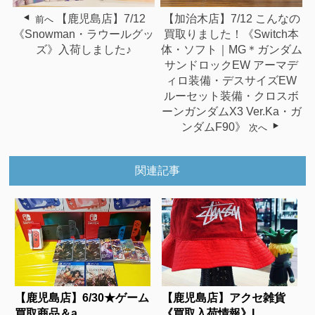
【鹿児島店】7/12
【加治木店】7/12 こんなの
前へ
《Snowman・ラウールグッ
買取りました！《Switch本
ズ》入荷しました♪
体・ソフト｜MG＊ガンダム
サンドロックEW アーマデ
ィロ装備・デスサイズEW
ルーセット装備・クロスボ
ーンガンダムX3 Ver.Ka・ガ
ンダムF90》
次へ
関連記事
【鹿児島店】6/30★ゲーム
【鹿児島店】アクセ雑貨
買取商品＆a...
《買取入荷情報》I...