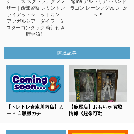
シューズ スクラッチタフレ
figma アルトリア・ペンド
ザー｜西部警察 レミントン
ラゴン レーシングver.》
次
ライアットショットガン｜
へ
アブガルシア｜ダイワ｜ミ
スターコンタック 時計付き
貯金箱》
関連記事
【トレトレ倉庫川内店】カ
【鹿屋店】おもちゃ 買取
ード 自販機ガチ...
情報《超像可動 ...