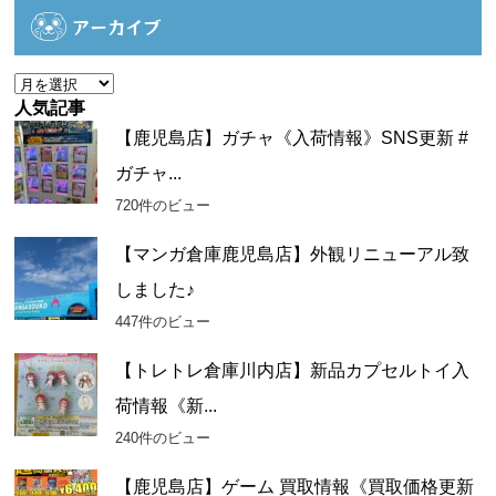
ゴ
アーカイブ
リ
ー
ア
ー
人気記事
カ
【鹿児島店】ガチャ《入荷情報》SNS更新 #
イ
ガチャ...
ブ
720件のビュー
【マンガ倉庫鹿児島店】外観リニューアル致
しました♪
447件のビュー
【トレトレ倉庫川内店】新品カプセルトイ入
荷情報《新...
240件のビュー
【鹿児島店】ゲーム 買取情報《買取価格更新