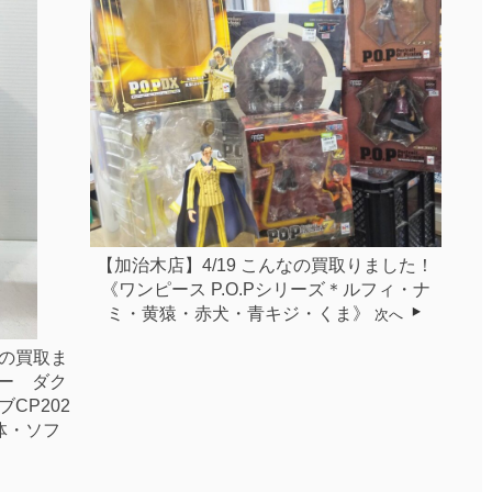
【加治木店】4/19 こんなの買取りました！
《ワンピース P.O.Pシリーズ＊ルフィ・ナ
ミ・黄猿・赤犬・青キジ・くま》
次へ
なの買取ま
ー ダク
ブCP202
体・ソフ