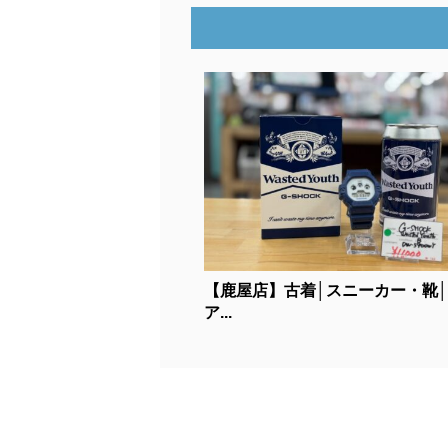
【鹿屋店】古着│スニーカー・靴│
ア...