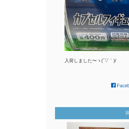
入荷しました〜ヽ(´▽｀)/
Face