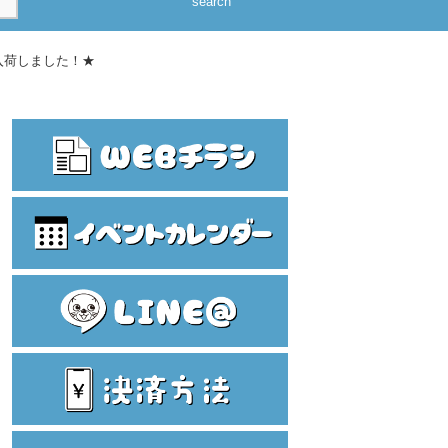
search
入荷しました！★