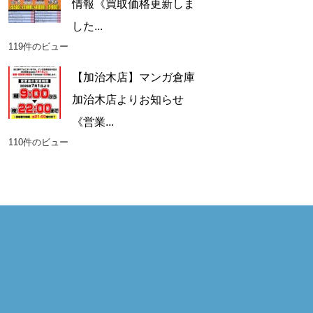
情報《買取価格更新しま
した...
119件のビュー
【加治木店】マンガ倉庫
加治木店よりお知らせ
《営業...
110件のビュー