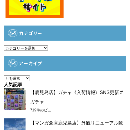
カテゴリー
カ
テ
ゴ
アーカイブ
リ
ー
ア
ー
人気記事
カ
【鹿児島店】ガチャ《入荷情報》SNS更新 #
イ
ガチャ...
ブ
719件のビュー
【マンガ倉庫鹿児島店】外観リニューアル致