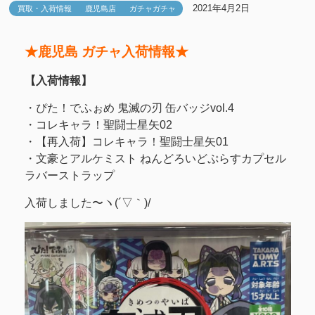
2021年4月2日
買取・入荷情報
鹿児島店
ガチャガチャ
★鹿児島 ガチャ入荷情報★
【入荷情報】
・ぴた！でふぉめ 鬼滅の刃 缶バッジvol.4
・コレキャラ！聖闘士星矢02
・【再入荷】コレキャラ！聖闘士星矢01
・文豪とアルケミスト ねんどろいどぷらすカプセル
ラバーストラップ
入荷しました〜ヽ(´▽｀)/