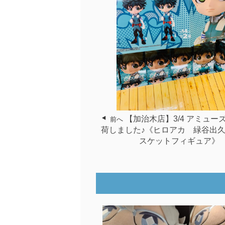
【加治木店】3/4 アミュー
前へ
荷しました♪《ヒロアカ 緑谷出
スケットフィギュア》