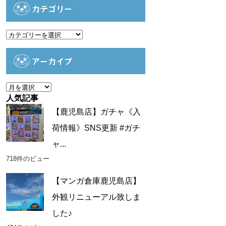
カテゴリー
カ
テ
ゴ
アーカイブ
リ
ー
ア
ー
人気記事
カ
【鹿児島店】ガチャ《入
イ
荷情報》SNS更新 #ガチ
ブ
ャ...
718件のビュー
【マンガ倉庫鹿児島店】
外観リニューアル致しま
した♪