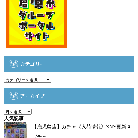
カテゴリー
カ
テ
ゴ
アーカイブ
リ
ー
ア
ー
人気記事
カ
【鹿児島店】ガチャ《入荷情報》SNS更新 #
イ
ガチャ...