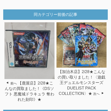
同カテゴリー前後の記事
【加治木店】2/28★こんな
の買い取りました！〈遊戯
王デュエルモンスターズ
【鹿屋店】2/28★こ
前へ
DUELIST PACK
んなの買取ました！《DSソ
COLLECTION〉★
次へ
フト 悪魔城ドラキュラ 奪わ
れた刻印》★