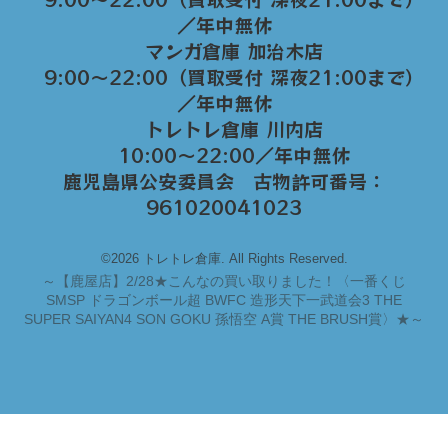
／年中無休
マンガ倉庫 加治木店
9:00〜22:00（買取受付 深夜21:00まで）
／年中無休
トレトレ倉庫 川内店
10:00〜22:00／年中無休
鹿児島県公安委員会 古物許可番号：
961020041023
©2026 トレトレ倉庫. All Rights Reserved.
～
【鹿屋店】2/28★こんなの買い取りました！〈一番くじ
SMSP ドラゴンボール超 BWFC 造形天下一武道会3 THE
SUPER SAIYAN4 SON GOKU 孫悟空 A賞 THE BRUSH賞〉★～