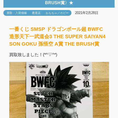
BRUSH賞〉★
2021年2月28日
買取・入荷情報
鹿屋店
おもちゃ／ホビー
一番くじ SMSP ドラゴンボール超 BWFC
造形天下一武道会3 THE SUPER SAIYAN4
SON GOKU 孫悟空 A賞 THE BRUSH賞
買取致しました！(*^▽^*)