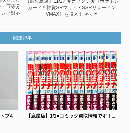
【鹿児島店】11/27 ★カプクジ★《ポケモン
巻・五等分
カード＊神賞SRマリィ・SSRリザードン
ハイレゾ対応
VMAX》を投入！
次へ
関連記事
コトブキ
【鹿屋店】1/1■コミック買取情報です！...