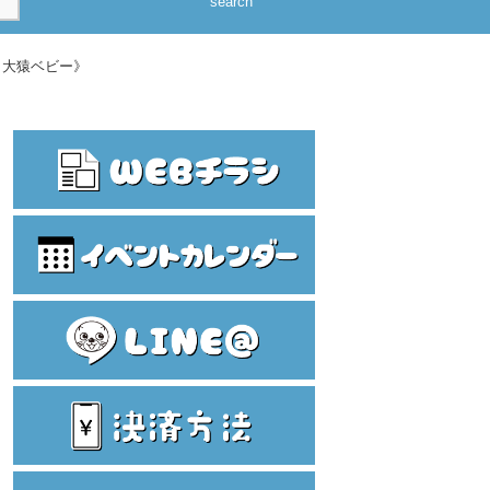
search
ー 大猿ベビー》