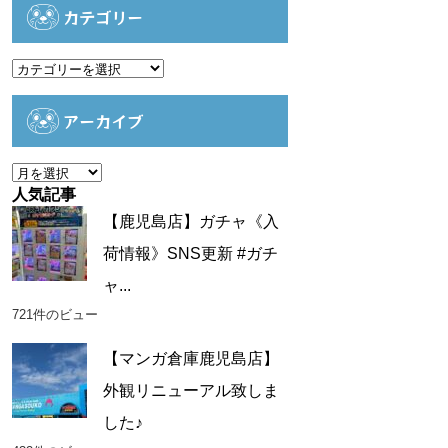
カテゴリー
カ
テ
ゴ
アーカイブ
リ
ー
ア
ー
人気記事
カ
【鹿児島店】ガチャ《入
イ
荷情報》SNS更新 #ガチ
ブ
ャ...
721件のビュー
【マンガ倉庫鹿児島店】
外観リニューアル致しま
した♪