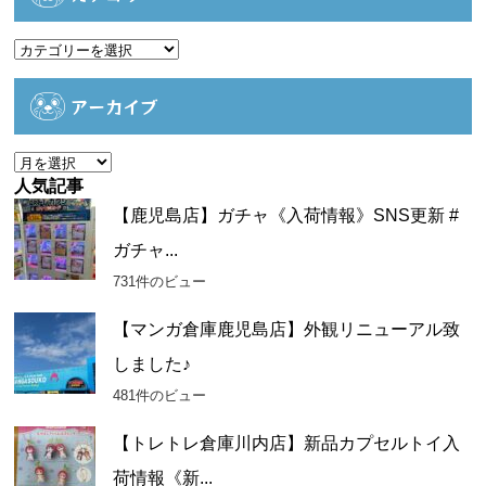
カ
テ
ゴ
アーカイブ
リ
ー
ア
ー
人気記事
カ
【鹿児島店】ガチャ《入荷情報》SNS更新 #
イ
ガチャ...
ブ
731件のビュー
【マンガ倉庫鹿児島店】外観リニューアル致
しました♪
481件のビュー
【トレトレ倉庫川内店】新品カプセルトイ入
荷情報《新...