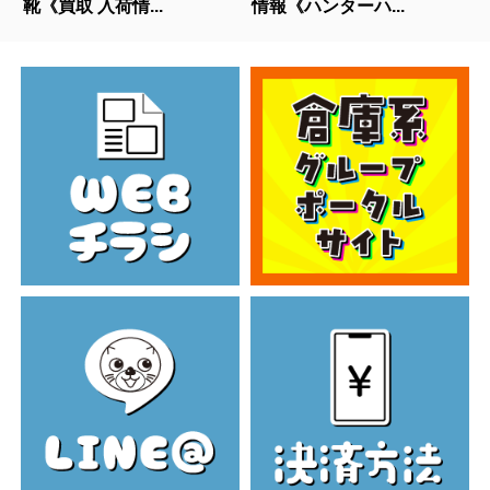
靴《買取 入荷情...
情報《ハンターハ...