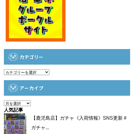
カテゴリー
カ
テ
ゴ
アーカイブ
リ
ー
ア
ー
人気記事
カ
【鹿児島店】ガチャ《入荷情報》SNS更新 #
イ
ガチャ...
ブ