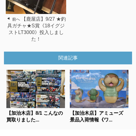
【鹿屋店】9/27 ★釣
前へ
具ガチャ★S賞《18イグジ
ストLT3000》投入しまし
た！
関連記事
【加治木店】8/1 こんなの
【加治木店】アミューズ
買取りました...
景品入荷情報《ワ...