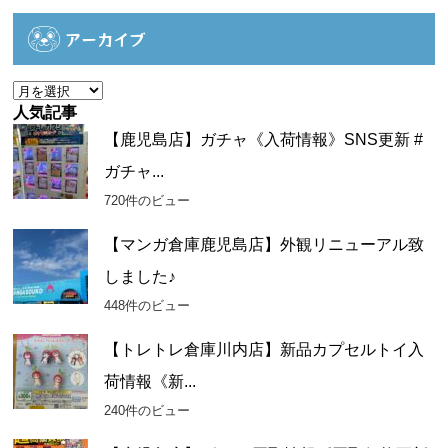
テ
ゴ
アーカイブ
リ
ー
ア
ー
人気記事
カ
【鹿児島店】ガチャ《入荷情報》SNS更新 #
イ
ガチャ...
ブ
720件のビュー
【マンガ倉庫鹿児島店】外観リニューアル致
しました♪
448件のビュー
【トレトレ倉庫川内店】新品カプセルトイ入
荷情報《新...
240件のビュー