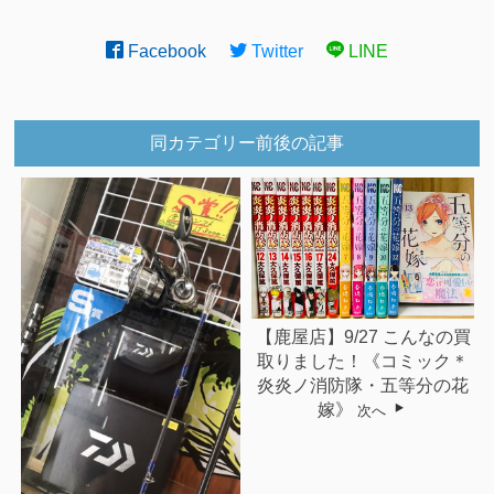
Facebook
Twitter
LINE
同カテゴリー前後の記事
【鹿屋店】9/27 こんなの買
取りました！《コミック＊
炎炎ノ消防隊・五等分の花
嫁》
次へ