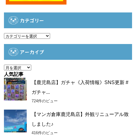
カテゴリー
カ
テ
ゴ
アーカイブ
リ
ー
ア
ー
人気記事
カ
【鹿児島店】ガチャ《入荷情報》SNS更新 #
イ
ガチャ...
ブ
724件のビュー
【マンガ倉庫鹿児島店】外観リニューアル致
しました♪
416件のビュー