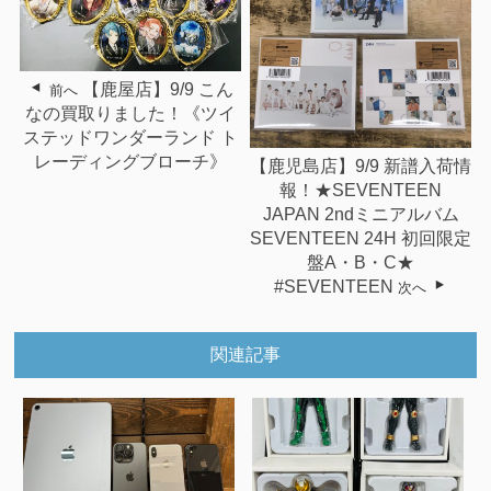
【鹿屋店】9/9 こん
前へ
なの買取りました！《ツイ
ステッドワンダーランド ト
レーディングブローチ》
【鹿児島店】9/9 新譜入荷情
報！★SEVENTEEN
JAPAN 2ndミニアルバム
SEVENTEEN 24H 初回限定
盤A・B・C★
#SEVENTEEN
次へ
関連記事