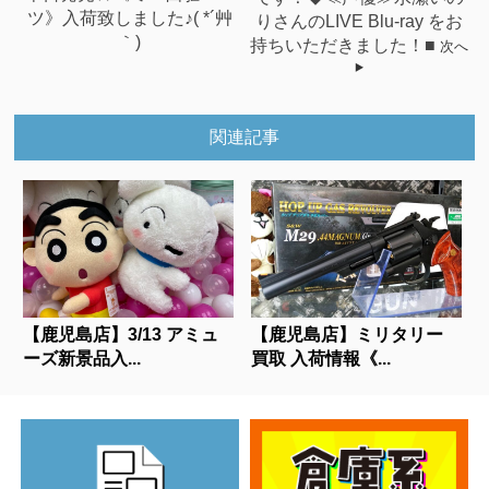
ツ》入荷致しました♪( *´艸
りさんのLIVE Blu-ray をお
｀)
持ちいただきました！■
次へ
関連記事
【鹿児島店】3/13 アミュ
【鹿児島店】ミリタリー
ーズ新景品入...
買取 入荷情報《...