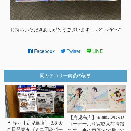
お持ちいただきありがとうございます！°˖✧◝(⁰▿⁰)◜✧˖°
Facebook
Twitter
LINE
同カテゴリー前後の記事
【鹿児島店】8/8■CD/DVD
【鹿児島店】 8/8 ★
前へ
コーナーより買取入荷情報
本日発売★《ミニ四駆パー
です！◆≪声優≫水瀬いの