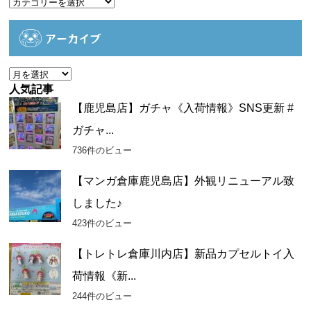
カ
テ
ゴ
アーカイブ
リ
ー
ア
ー
人気記事
カ
【鹿児島店】ガチャ《入荷情報》SNS更新 #
イ
ガチャ...
ブ
736件のビュー
【マンガ倉庫鹿児島店】外観リニューアル致
しました♪
423件のビュー
【トレトレ倉庫川内店】新品カプセルトイ入
荷情報《新...
244件のビュー