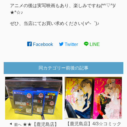
アニメの後は実写映画もあり、楽しみですね(*^▽^)/
★*☆♪
ぜひ、当店にてお買い求めください( v^-゜)♪
Facebook
Twitter
LINE
同カテゴリー前後の記事
【鹿児島店】4/3☆コミック
★★【鹿児島店】
前へ