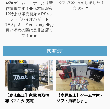
《ウソ婚》入荷しました！
4/2■ゲームコーナーより新
☆
次へ
作情報です！◆≪本日深夜
12時より販売開始≫PS4ソ
フト『バイオハザード
RE:3』＆『Z Version』◆お
買い求めの際は是非当店ま
で！★★
関連記事
【鹿児島店】家電 買取情
【鹿児島店】ゲーム本体・
報《マキタ 充電...
ソフト買取しまし...