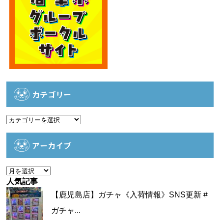
カテゴリー
カ
テ
ゴ
アーカイブ
リ
ー
ア
ー
人気記事
カ
【鹿児島店】ガチャ《入荷情報》SNS更新 #
イ
ガチャ...
ブ