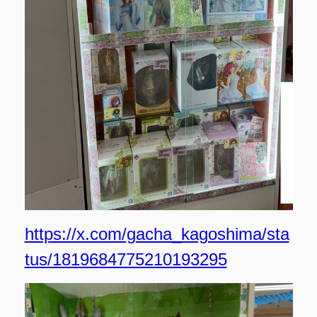
https://x.com/gacha_kagoshima/sta
tus/1819684775210193295