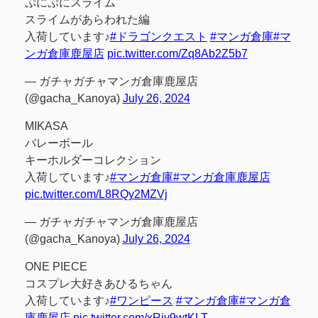
ぷにぷにスライム
スライムがあらわれた編
入荷しています♪
#ドラゴンクエスト
#マンガ倉庫
#マ
ンガ倉庫鹿屋店
pic.twitter.com/Zq8Ab2Z5b7
— ガチャガチャマンガ倉庫鹿屋店
(@gacha_Kanoya)
July 26, 2024
MIKASA
バレーボール
キーホルダーコレクション
入荷しています♪
#マンガ倉庫
#マンガ倉庫鹿屋店
pic.twitter.com/L8RQy2MZVj
— ガチャガチャマンガ倉庫鹿屋店
(@gacha_Kanoya)
July 26, 2024
ONE PIECE
コスプレ大好きあひるちゃん
入荷しています♪
#ワンピース
#マンガ倉庫
#マンガ倉
庫鹿屋店
pic.twitter.com/xRjy9wtKLT