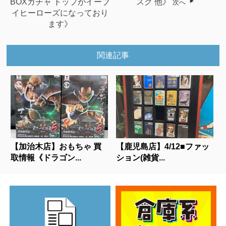
BOXガチャ トップがイーブ
スク 他》
次へ
イヒーローズになっており
ます》
関連記事
【加治木店】おもちゃ 買
【鹿児島店】4/12■ファッ
取情報《ドラゴン...
ション(雑貨...