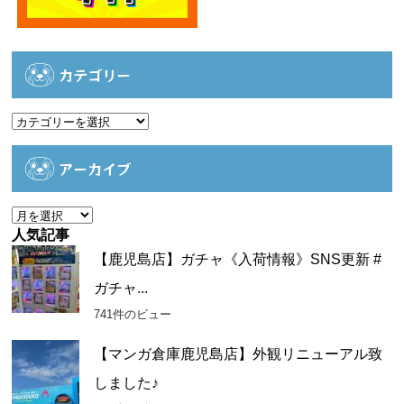
カテゴリー
カ
テ
ゴ
アーカイブ
リ
ー
ア
ー
人気記事
カ
【鹿児島店】ガチャ《入荷情報》SNS更新 #
イ
ガチャ...
ブ
741件のビュー
【マンガ倉庫鹿児島店】外観リニューアル致
しました♪