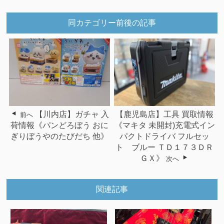
同カテゴリー前後の記事
【川内店】ガチャ 入
【鹿児島店】工具 買取情報
前へ
荷情報《パンどろぼう おに
《マキタ 未開封)充電式イン
ぎりぼうやのたびだち 他》
パクトドライバ フルセッ
ト ブルー ＴＤ１７３ＤＲ
ＧＸ》
次へ
関連記事