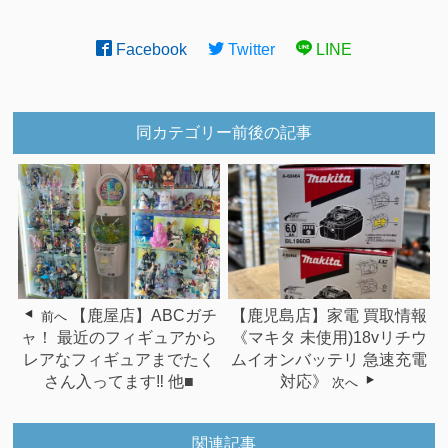
Facebook
Twitter
LINE
同カテゴリー前後の記事
【鹿屋店】ABCガチ
【鹿児島店】家電 買取情報
前へ
ャ！ 最近のフィギュアから
《マキタ 未使用)18vリチウ
レアなフィギュアまでたく
ムイオンバッテリ 急速充電
さん入ってます‼ 他■
対応》
次へ
関連記事