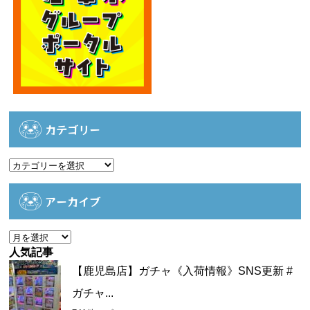
カテゴリー
カ
テ
ゴ
アーカイブ
リ
ー
ア
ー
人気記事
カ
【鹿児島店】ガチャ《入荷情報》SNS更新 #
イ
ガチャ...
ブ