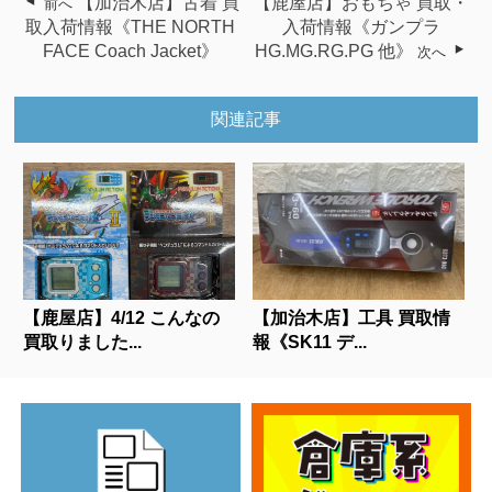
【加治木店】古着 買
【鹿屋店】おもちゃ 買取・
前へ
取入荷情報《THE NORTH
入荷情報《ガンプラ
FACE Coach Jacket》
HG.MG.RG.PG 他》
次へ
関連記事
【鹿屋店】4/12 こんなの
【加治木店】工具 買取情
買取りました...
報《SK11 デ...