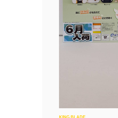
K
ING BLADE