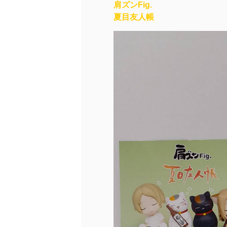
肩ズンFig.
夏目友人帳