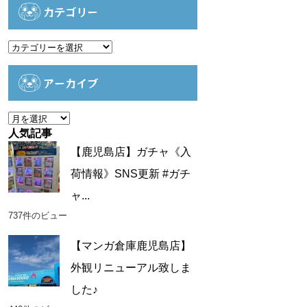
カテゴリー
カ
テ
ゴ
アーカイブ
リ
ー
ア
ー
人気記事
カ
【鹿児島店】ガチャ《入
イ
荷情報》SNS更新 #ガチ
ブ
ャ...
737件のビュー
【マンガ倉庫鹿児島店】
外観リニューアル致しま
した♪