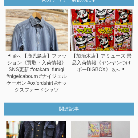
【鹿児島店】ファッ
【加治木店】アミューズ 景
前へ
ション《買取・入荷情報》
品入荷情報《ヤンヤンつけ
SNS更新 #otakara_furugi
ボーBIGBOX》
次へ
#nigelcabourn #ナイジェル
ケーボン #oxfordshirt #オッ
クスフォードシャツ
関連記事