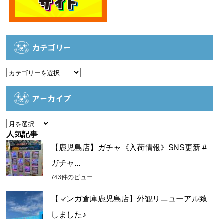
カテゴリー
カ
テ
ゴ
アーカイブ
リ
ー
ア
ー
人気記事
カ
【鹿児島店】ガチャ《入荷情報》SNS更新 #
イ
ガチャ...
ブ
743件のビュー
【マンガ倉庫鹿児島店】外観リニューアル致
しました♪