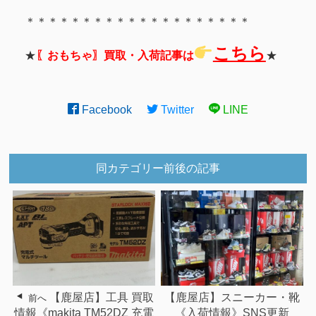
＊＊＊＊＊＊＊＊＊＊＊＊＊＊＊＊＊＊＊＊
こちら
★
〖おもちゃ〗買取・入荷記事は
★
Facebook
Twitter
LINE
同カテゴリー前後の記事
【鹿屋店】工具 買取
【鹿屋店】スニーカー・靴
前へ
情報《makita TM52DZ 充電
《入荷情報》SNS更新