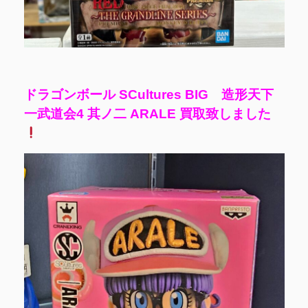
ドラゴンボール SCultures BIG 造形天下
一武道会4 其ノ二 ARALE 買取致しました