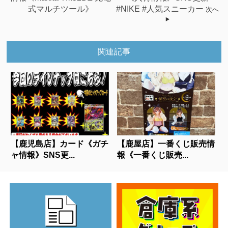
式マルチツール》
#NIKE #人気スニーカー
次へ
関連記事
【鹿児島店】カード《ガチ
【鹿屋店】一番くじ販売情
ャ情報》SNS更...
報《一番くじ販売...