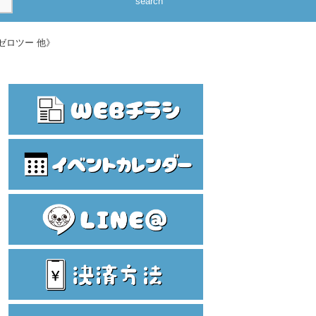
search
ゼロツー 他》