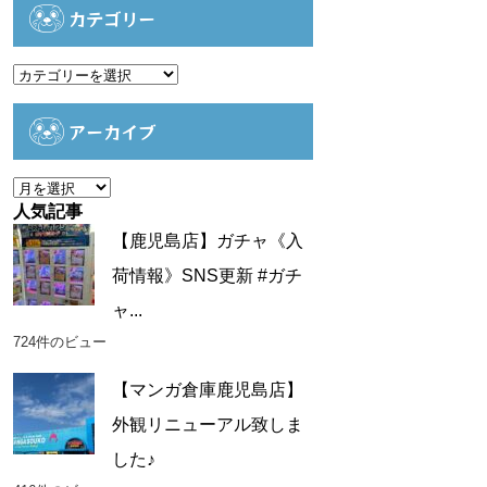
カテゴリー
カ
テ
ゴ
アーカイブ
リ
ー
ア
ー
人気記事
カ
【鹿児島店】ガチャ《入
イ
荷情報》SNS更新 #ガチ
ブ
ャ...
724件のビュー
【マンガ倉庫鹿児島店】
外観リニューアル致しま
した♪