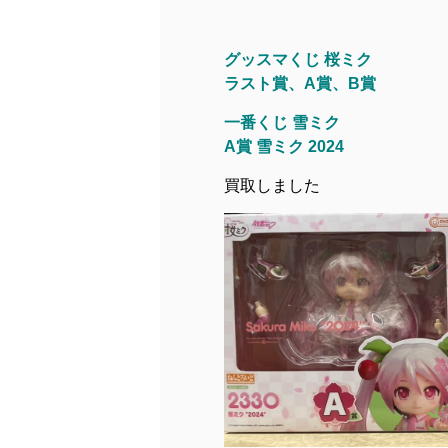
グッスマくじ 桜ミク
ラスト賞、A賞、B賞
一番くじ 雪ミク
A賞 雪ミク 2024
買取しました