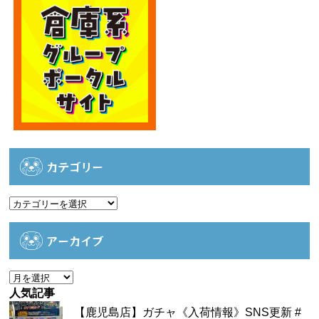
カテゴリー
カ
テ
ゴ
アーカイブ
リ
ー
ア
ー
人気記事
カ
【鹿児島店】ガチャ《入荷情報》SNS更新 #