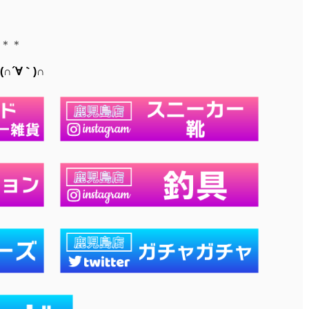
＊＊
´∀｀)∩