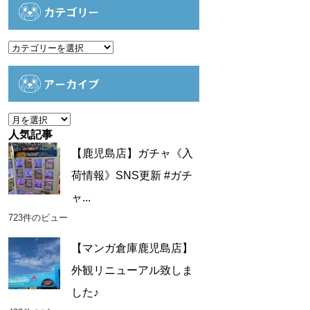
カテゴリー
カ
テ
ゴ
アーカイブ
リ
ー
ア
ー
人気記事
カ
【鹿児島店】ガチャ《入
イ
荷情報》SNS更新 #ガチ
ブ
ャ...
723件のビュー
【マンガ倉庫鹿児島店】
外観リニューアル致しま
した♪