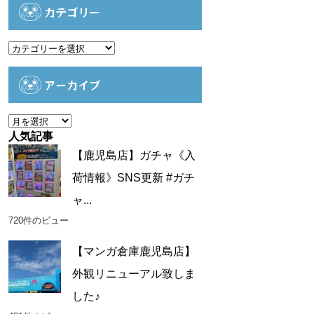
カテゴリー
カ
テ
ゴ
アーカイブ
リ
ー
ア
ー
人気記事
カ
【鹿児島店】ガチャ《入
イ
荷情報》SNS更新 #ガチ
ブ
ャ...
720件のビュー
【マンガ倉庫鹿児島店】
外観リニューアル致しま
した♪