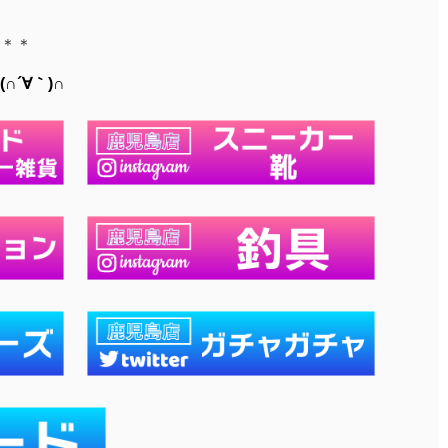
＊＊
´∀｀)∩