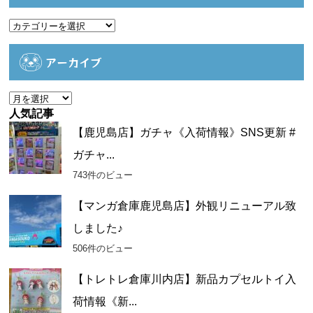
カ
テ
ゴ
アーカイブ
リ
ー
ア
ー
人気記事
カ
【鹿児島店】ガチャ《入荷情報》SNS更新 #
イ
ガチャ...
ブ
743件のビュー
【マンガ倉庫鹿児島店】外観リニューアル致
しました♪
506件のビュー
【トレトレ倉庫川内店】新品カプセルトイ入
荷情報《新...