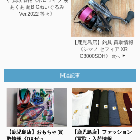
ゃ 買取情報《ホロライブ 湊
あくあ 超BIGぬいぐるみ
Ver.2022 等々》
【鹿児島店】釣具 買取情報
《シマノ セフィア XR
C3000SDH》
次へ
関連記事
【鹿児島店】おもちゃ 買
【鹿児島店】ファッション
取情報《DXゼッ...
《買取・入荷情報...