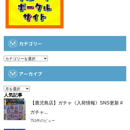
カテゴリー
カ
テ
ゴ
アーカイブ
リ
ー
ア
ー
人気記事
カ
【鹿児島店】ガチャ《入荷情報》SNS更新 #
イ
ガチャ...
ブ
751件のビュー