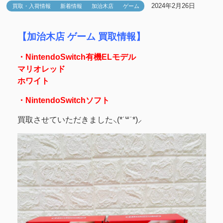
2024年2月26日
買取・入荷情報
新着情報
加治木店
ゲーム
【加治木店 ゲーム 買取情報】
・NintendoSwitch有機ELモデル
マリオレッド
ホワイト
・NintendoSwitchソフト
買取させていただきました⸜(*˙꒳˙*)⸝