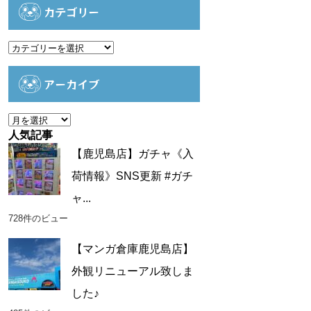
カテゴリー
カ
テ
ゴ
アーカイブ
リ
ー
ア
ー
人気記事
カ
【鹿児島店】ガチャ《入
イ
荷情報》SNS更新 #ガチ
ブ
ャ...
728件のビュー
【マンガ倉庫鹿児島店】
外観リニューアル致しま
した♪