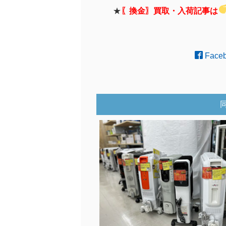
★
〖換金〗買取・入荷記事は
Face