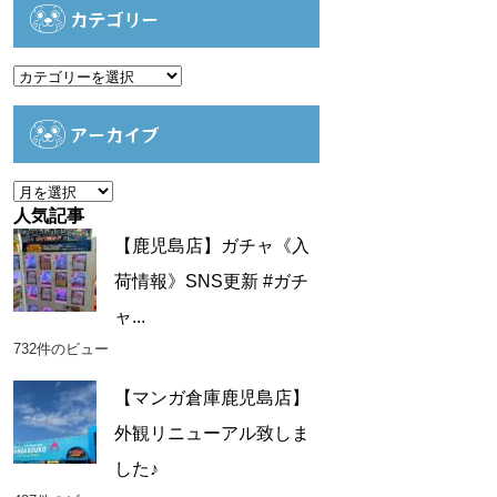
カテゴリー
カ
テ
ゴ
アーカイブ
リ
ー
ア
ー
人気記事
カ
【鹿児島店】ガチャ《入
イ
荷情報》SNS更新 #ガチ
ブ
ャ...
732件のビュー
【マンガ倉庫鹿児島店】
外観リニューアル致しま
した♪