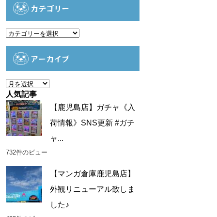
カテゴリー
カ
テ
ゴ
アーカイブ
リ
ー
ア
ー
人気記事
カ
【鹿児島店】ガチャ《入
イ
荷情報》SNS更新 #ガチ
ブ
ャ...
732件のビュー
【マンガ倉庫鹿児島店】
外観リニューアル致しま
した♪