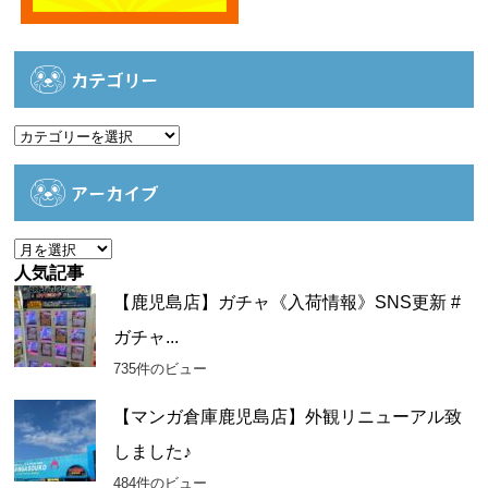
カテゴリー
カ
テ
ゴ
アーカイブ
リ
ー
ア
ー
人気記事
カ
【鹿児島店】ガチャ《入荷情報》SNS更新 #
イ
ガチャ...
ブ
735件のビュー
【マンガ倉庫鹿児島店】外観リニューアル致
しました♪
484件のビュー