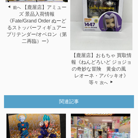
【鹿屋店】アミュー
前へ
ズ 景品入荷情報
《Fate/Grand Order ぬーど
るストッパーフィギュアー
プリテンダー/オベロン（第
二再臨）ー》
【鹿屋店】おもちゃ 買取情
報《ねんどろいど ジョジョ
の奇妙な冒険 黄金の風
レオーネ・アバッキオ》
等々
次へ
関連記事