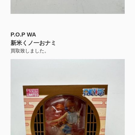
P.O.P WA
新米くノ一おナミ
買取致しました。