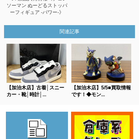
ソーマン ぬーどるストッパ
ーフィギュア -パワー-》
関連記事
【加治木店】古着│スニー
【加治木店】5/5■買取情報
カー・靴│時計│...
です！◆モン...