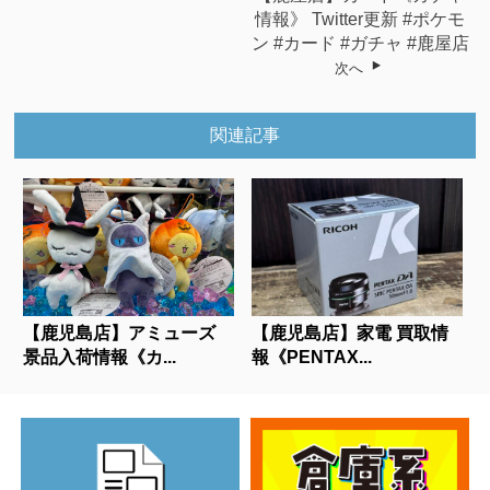
情報》 Twitter更新 #ポケモ
ン #カード #ガチャ #鹿屋店
次へ
関連記事
【鹿児島店】アミューズ
【鹿児島店】家電 買取情
景品入荷情報《カ...
報《PENTAX...