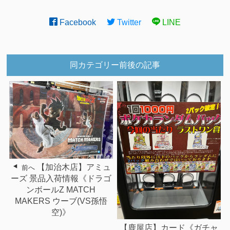
Facebook
Twitter
LINE
同カテゴリー前後の記事
【加治木店】アミュ
前へ
ーズ 景品入荷情報《ドラゴ
ンボールZ MATCH
MAKERS ウーブ(VS孫悟
空)》
【鹿屋店】カード《ガチャ