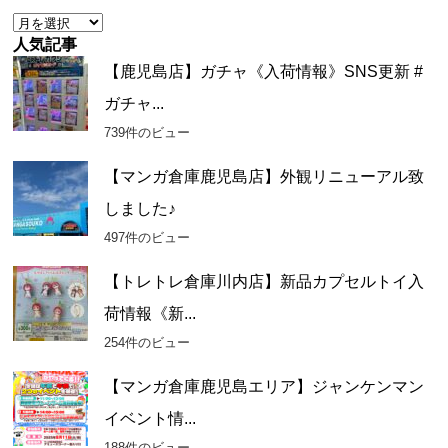
ー
ア
ー
人気記事
カ
【鹿児島店】ガチャ《入荷情報》SNS更新 #
イ
ガチャ...
ブ
739件のビュー
【マンガ倉庫鹿児島店】外観リニューアル致
しました♪
497件のビュー
【トレトレ倉庫川内店】新品カプセルトイ入
荷情報《新...
254件のビュー
【マンガ倉庫鹿児島エリア】ジャンケンマン
イベント情...
188件のビュー