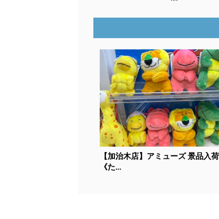
【加治木店】アミューズ 景品入
《た...