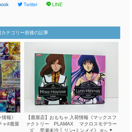
book
Twitter
LINE
同カテゴリー前後の記事
ャ情報》
【鹿屋店】おもちゃ 入荷情報《マックスフ
ガチャ#鹿屋
ァクトリー PLAMAX マクロスモデラー
ズ 早瀬未沙 │ リン•ミンメイ》
次へ