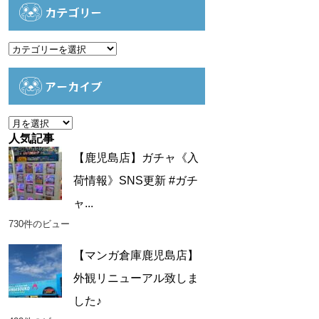
カテゴリー
カ
テ
ゴ
アーカイブ
リ
ー
ア
ー
人気記事
カ
【鹿児島店】ガチャ《入
イ
荷情報》SNS更新 #ガチ
ブ
ャ...
730件のビュー
【マンガ倉庫鹿児島店】
外観リニューアル致しま
した♪