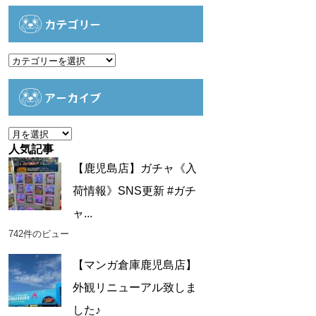
カテゴリー
カ
テ
ゴ
アーカイブ
リ
ー
ア
ー
人気記事
カ
【鹿児島店】ガチャ《入
イ
荷情報》SNS更新 #ガチ
ブ
ャ...
742件のビュー
【マンガ倉庫鹿児島店】
外観リニューアル致しま
した♪