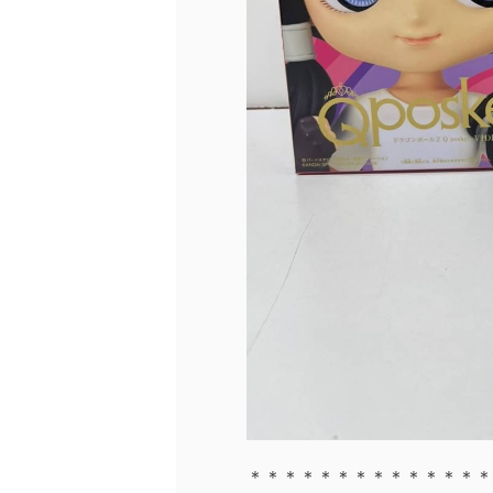
＊＊＊＊＊＊＊＊＊＊＊＊＊＊