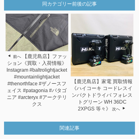
同カテゴリー前後の記事
【鹿児島店】ファッ
前へ
ション《買取・入荷情報》
Instagram #baltrolightjacket
#mountainlightjacket
【鹿児島店】家電 買取情報
#thenorthface #ザノースフ
《ハイコーキ コードレスイ
ェイス #patagonia #パタゴ
ンパクトドライバ フォレス
ニア #arcteryx #アークテリ
トグリーン WH 36DC
クス
2XPGS 等々》
次へ
関連記事