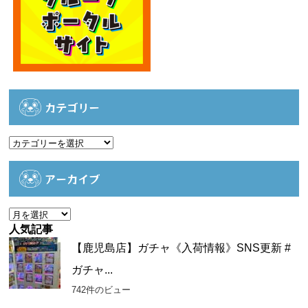
カテゴリー
カ
テ
ゴ
アーカイブ
リ
ー
ア
ー
人気記事
カ
【鹿児島店】ガチャ《入荷情報》SNS更新 #
イ
ガチャ...
ブ
742件のビュー