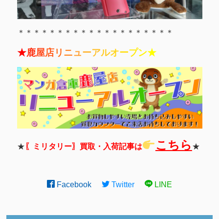
＊＊＊＊＊＊＊＊＊＊＊＊＊＊＊＊＊＊＊＊
★
鹿
屋
店
リ
ニ
ュ
ー
ア
ル
オ
ー
プ
ン
★
こちら
★
〖ミリタリー〗買取・入荷記事は
★
Facebook
Twitter
LINE