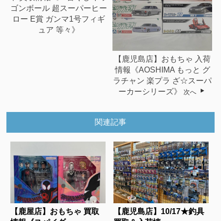
ゴンボール 超スーパーヒー
ロー E賞 ガンマ1号フィギ
ュア 等々》
【鹿児島店】おもちゃ 入荷
情報《AOSHIMA もっと グ
ラチャン 楽プラ ざ☆スーパ
ーカーシリーズ》
次へ
関連記事
【鹿屋店】おもちゃ 買取
【鹿児島店】10/17★釣具