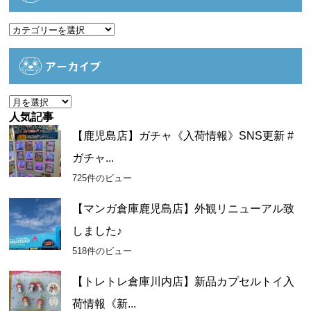
カ
テ
ゴ
アーカイブ
リ
ー
ア
ー
人気記事
カ
【鹿児島店】ガチャ《入荷情報》SNS更新 #
イ
ガチャ...
ブ
725件のビュー
【マンガ倉庫鹿児島店】外観リニューアル致
しました♪
518件のビュー
【トレトレ倉庫川内店】新品カプセルトイ入
荷情報《新...