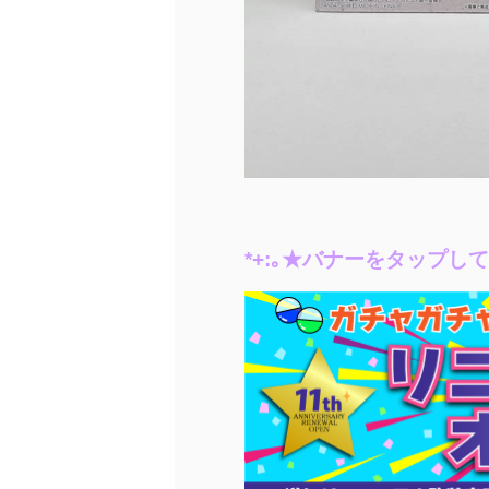
*+:｡★バナーをタップし