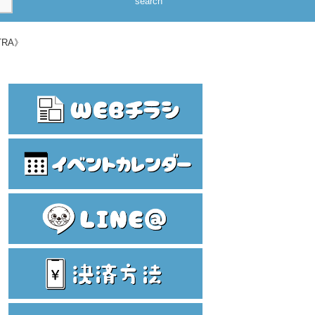
search
RA》