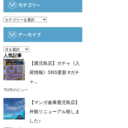
カテゴリー
カ
テ
ゴ
アーカイブ
リ
ー
ア
ー
人気記事
カ
【鹿児島店】ガチャ《入
イ
荷情報》SNS更新 #ガチ
ブ
ャ...
752件のビュー
【マンガ倉庫鹿児島店】
外観リニューアル致しま
した♪