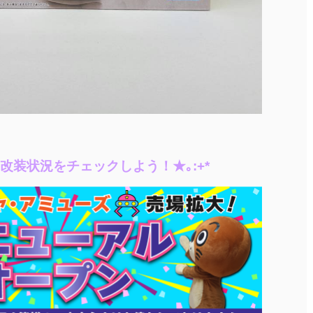
て改装状況をチェックしよう！★｡:+*