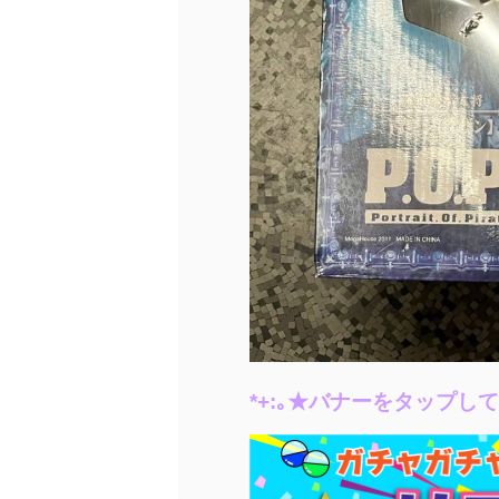
*+:｡★バナーをタップし