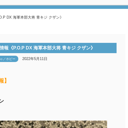
.P DX 海軍本部大将 青キジ クザン》
報《P.O.P DX 海軍本部大将 青キジ クザン》
2022年5月11日
ゃ／ホビー
報】
ン