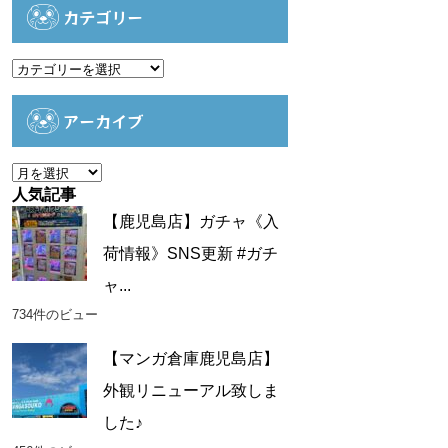
カテゴリー
カ
テ
ゴ
アーカイブ
リ
ー
ア
ー
人気記事
カ
【鹿児島店】ガチャ《入
イ
荷情報》SNS更新 #ガチ
ブ
ャ...
734件のビュー
【マンガ倉庫鹿児島店】
外観リニューアル致しま
した♪