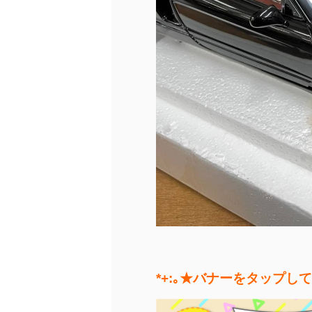
*+:｡★バナーをタップし