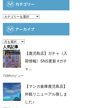
カテゴリー
カ
テ
ゴ
アーカイブ
リ
ー
ア
ー
人気記事
カ
【鹿児島店】ガチャ《入
イ
荷情報》SNS更新 #ガチ
ブ
ャ...
718件のビュー
【マンガ倉庫鹿児島店】
外観リニューアル致しま
した♪