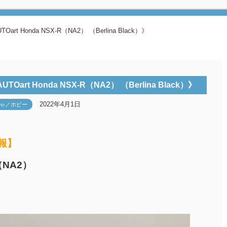
 Honda NSX-R（NA2） （Berlina Black）》
t Honda NSX-R（NA2） （Berlina Black）》
2022年4月1日
ゃ／ホビー
報】
R（NA2）