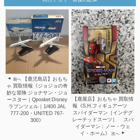
【鹿児島店】おもち
前へ
ゃ 買取情報《ジョジョの奇
妙な冒険 ジョナサン・ジョ
【鹿屋店】おもちゃ 買取情
ースター｜Qposket Disney
報《S.H.フィギュアーツ
ラプンツェル｜1/400 JAL
スパイダーマン［インデグ
777-200・UNlTED 767-
レーテッドスーツ］ スパ
300》
イダーマン：ノー・ウェ
イ・ホーム》
次へ