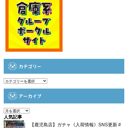
カテゴリー
カ
テ
ゴ
アーカイブ
リ
ー
ア
ー
人気記事
カ
【鹿児島店】ガチャ《入荷情報》SNS更新 #