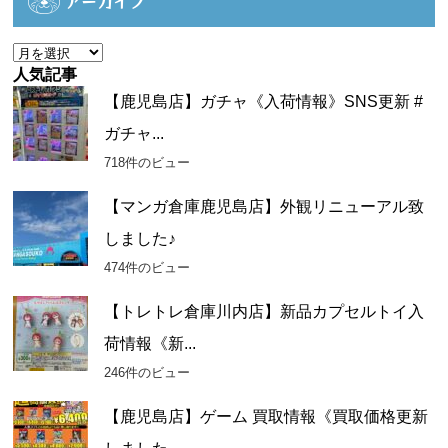
アーカイブ
リ
ー
ア
ー
人気記事
カ
【鹿児島店】ガチャ《入荷情報》SNS更新 #
イ
ガチャ...
ブ
718件のビュー
【マンガ倉庫鹿児島店】外観リニューアル致
しました♪
474件のビュー
【トレトレ倉庫川内店】新品カプセルトイ入
荷情報《新...
246件のビュー
【鹿児島店】ゲーム 買取情報《買取価格更新