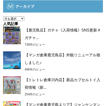
ゴ
アーカイブ
リ
ー
ア
ー
人気記事
カ
【鹿児島店】ガチャ《入荷情報》SNS更新 #
イ
ガチャ...
ブ
739件のビュー
【マンガ倉庫鹿児島店】外観リニューアル致
しました♪
496件のビュー
【トレトレ倉庫川内店】新品カプセルトイ入
荷情報《新...
254件のビュー
【マンガ倉庫鹿児島エリア】ジャンケンマン