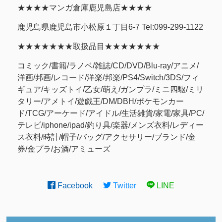
★★★★マンガ倉庫鹿児島店★★★★
鹿児島県鹿児島市小松原１丁目6-7 Tel:099-299-1122
★★★★★★★取扱品目★★★★★★★
コミック/書籍/ラノベ/雑誌/CD/DVD/Blu-ray/アニメ/
洋画/邦画/レコード/洋楽/邦楽/PS4/Switch/3DS/フィ
ギュア/キッズトイ/乙女/萌え/ガンプラ/ミニ四駆/ミリ
タリー/アメトイ/遊戯王/DM/DBH/ポケモンカー
ド/TCG/アーケード/アイドル/生活雑貨/家電/家具/PC/
テレビ/iphone/ipad/釣り具/楽器/メンズ衣料/レディー
ス衣料/時計/帽子/バッグ/アクセサリー/ブランド/金
券/金プラ/お酒/アミューズ
Facebook
Twitter
LINE