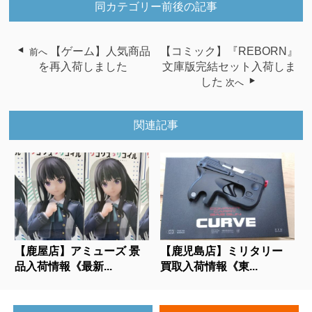
同カテゴリー前後の記事
【ゲーム】人気商品
【コミック】『REBORN』
前へ
を再入荷しました
文庫版完結セット入荷しま
した
次へ
関連記事
【鹿屋店】アミューズ 景
【鹿児島店】ミリタリー
品入荷情報《最新...
買取入荷情報《東...