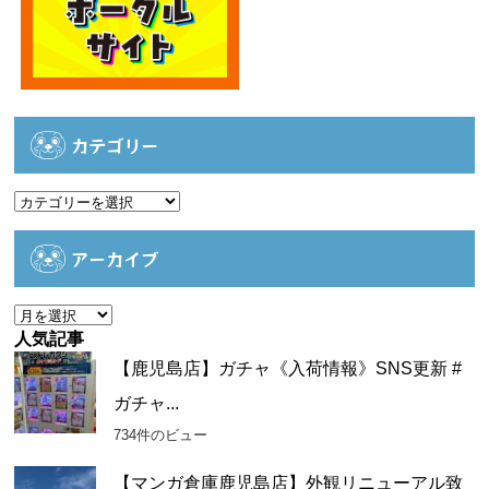
カテゴリー
カ
テ
ゴ
アーカイブ
リ
ー
ア
ー
人気記事
カ
【鹿児島店】ガチャ《入荷情報》SNS更新 #
イ
ガチャ...
ブ
734件のビュー
【マンガ倉庫鹿児島店】外観リニューアル致