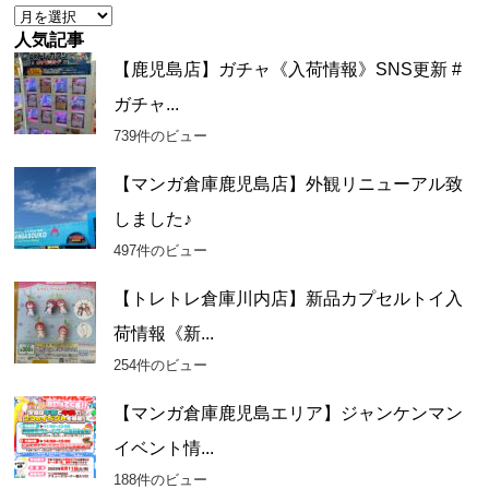
ア
ー
人気記事
カ
【鹿児島店】ガチャ《入荷情報》SNS更新 #
イ
ガチャ...
ブ
739件のビュー
【マンガ倉庫鹿児島店】外観リニューアル致
しました♪
497件のビュー
【トレトレ倉庫川内店】新品カプセルトイ入
荷情報《新...
254件のビュー
【マンガ倉庫鹿児島エリア】ジャンケンマン
イベント情...
188件のビュー