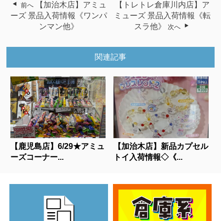
【加治木店】アミュ
【トレトレ倉庫川内店】ア
前へ
ーズ 景品入荷情報《ワンパ
ミューズ 景品入荷情報《転
ンマン他》
スラ他》
次へ
関連記事
【鹿児島店】6/29★アミュ
【加治木店】新品カプセル
ーズコーナー...
トイ入荷情報◇《...